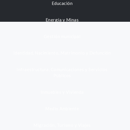
Educación
Energía y Minas
Gestión municipal
Identidad, Nacimiento, Matrimonio y Defunción
Infraestructura, Comunicaciones y Servicios
Públicos
Inmuebles y Vivienda
Medio Ambiente
Migración, Turismo y Viajes