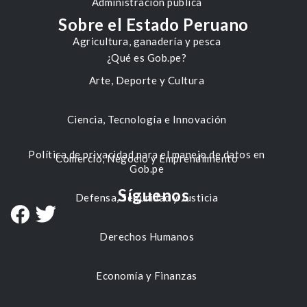
Administración pública
Sobre el Estado Peruano
Agricultura, ganadería y pesca
¿Qué es Gob.pe?
Arte, Deporte y Cultura
Ciencia, Tecnología e Innovación
Política de privacidad para el manejo de datos en
Comercio, Negocio y Emprendimiento
Gob.pe
Síguenos
Defensa, Seguridad y Justicia
Derechos Humanos
Economía y Finanzas