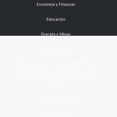
Economía y Finanzas
Educación
Energía y Minas
Gestión municipal
Identidad, Nacimiento, Matrimonio y Defunción
Infraestructura, Comunicaciones y Servicios
Públicos
Inmuebles y Vivienda
Medio Ambiente