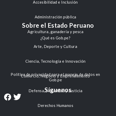
Accesibilidad e Inclusión
Administración pública
Sobre el Estado Peruano
Agricultura, ganadería y pesca
¿Qué es Gob.pe?
Arte, Deporte y Cultura
Ciencia, Tecnología e Innovación
Política de privacidad para el manejo de datos en
Comercio, Negocio y Emprendimiento
Gob.pe
Síguenos
Defensa, Seguridad y Justicia
Derechos Humanos