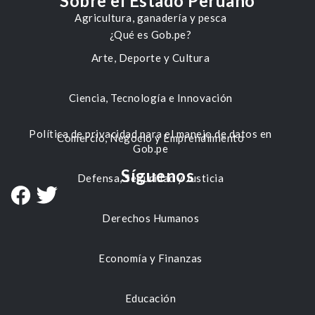
Sobre el Estado Peruano
Agricultura, ganadería y pesca
¿Qué es Gob.pe?
Arte, Deporte y Cultura
Ciencia, Tecnología e Innovación
Política de privacidad para el manejo de datos en
Comercio, Negocio y Emprendimiento
Gob.pe
Síguenos
Defensa, Seguridad y Justicia
Derechos Humanos
Economía y Finanzas
Educación