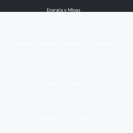
Energía y Minas
Gestión municipal
Identidad, Nacimiento, Matrimonio y Defunción
Infraestructura, Comunicaciones y Servicios
Públicos
Inmuebles y Vivienda
Medio Ambiente
Migración, Turismo y Viajes