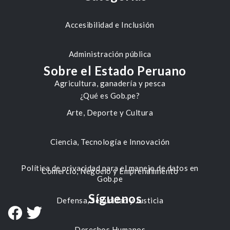
Accesibilidad e Inclusión
Administración pública
Sobre el Estado Peruano
Agricultura, ganadería y pesca
¿Qué es Gob.pe?
Arte, Deporte y Cultura
Ciencia, Tecnología e Innovación
Política de privacidad para el manejo de datos en
Comercio, Negocio y Emprendimiento
Gob.pe
Síguenos
Defensa, Seguridad y Justicia
Derechos Humanos