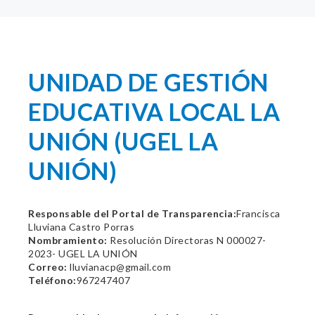
UNIDAD DE GESTIÓN
EDUCATIVA LOCAL LA
UNIÓN (UGEL LA
UNIÓN)
Responsable del Portal de Transparencia:
Francisca
Lluviana Castro Porras
Nombramiento:
Resolución Directoras N 000027-
2023- UGEL LA UNIÓN
Correo:
lluvianacp@gmail.com
Teléfono:
967247407