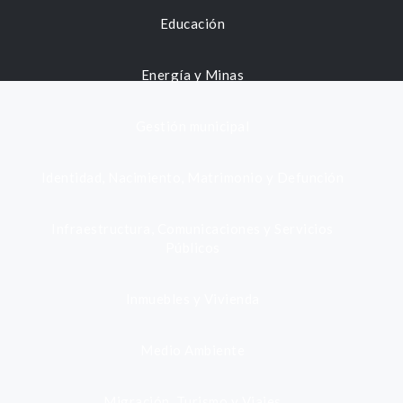
Educación
Energía y Minas
Gestión municipal
Identidad, Nacimiento, Matrimonio y Defunción
Infraestructura, Comunicaciones y Servicios
Públicos
Inmuebles y Vivienda
Medio Ambiente
Migración, Turismo y Viajes