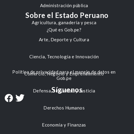
Administración pública
Sobre el Estado Peruano
Agricultura, ganadería y pesca
¿Qué es Gob.pe?
Arte, Deporte y Cultura
Ciencia, Tecnología e Innovación
Política de privacidad para el manejo de datos en
Comercio, Negocio y Emprendimiento
Gob.pe
Síguenos
Defensa, Seguridad y Justicia
Derechos Humanos
Economía y Finanzas