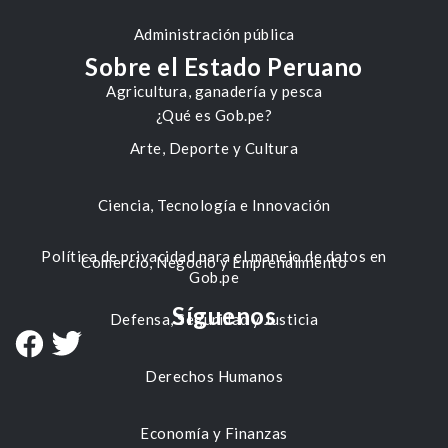
Administración pública
Sobre el Estado Peruano
Agricultura, ganadería y pesca
¿Qué es Gob.pe?
Arte, Deporte y Cultura
Ciencia, Tecnología e Innovación
Política de privacidad para el manejo de datos en
Comercio, Negocio y Emprendimiento
Gob.pe
Síguenos
Defensa, Seguridad y Justicia
Derechos Humanos
Economía y Finanzas