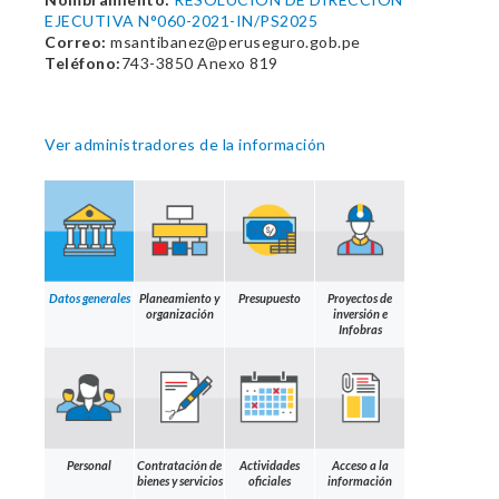
EJECUTIVA N°060-2021-IN/PS2025
Correo:
msantibanez@peruseguro.gob.pe
Teléfono:
743-3850 Anexo 819
Ver administradores de la información
Datos generales
Planeamiento y
Presupuesto
Proyectos de
organización
inversión e
Infobras
Personal
Contratación de
Actividades
Acceso a la
bienes y servicios
oficiales
información