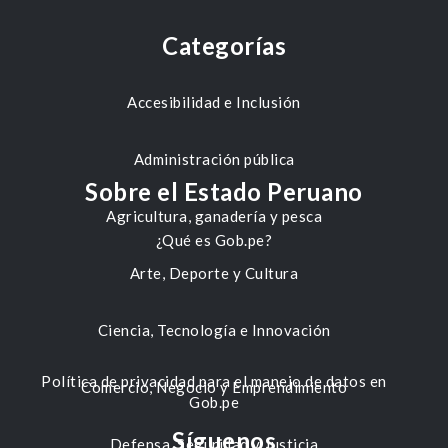
Categorías
Accesibilidad e Inclusión
Administración pública
Sobre el Estado Peruano
Agricultura, ganadería y pesca
¿Qué es Gob.pe?
Arte, Deporte y Cultura
Ciencia, Tecnología e Innovación
Política de privacidad para el manejo de datos en
Comercio, Negocio y Emprendimiento
Gob.pe
Síguenos
Defensa, Seguridad y Justicia