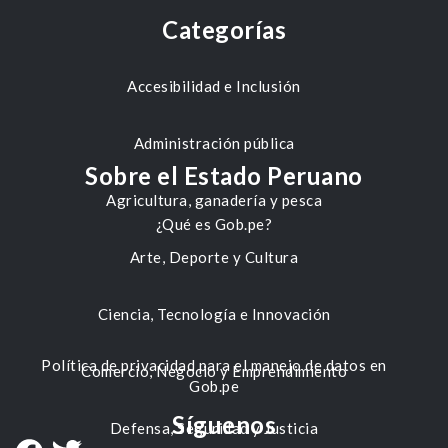
Categorías
Accesibilidad e Inclusión
Administración pública
Sobre el Estado Peruano
Agricultura, ganadería y pesca
¿Qué es Gob.pe?
Arte, Deporte y Cultura
Ciencia, Tecnología e Innovación
Política de privacidad para el manejo de datos en
Comercio, Negocio y Emprendimiento
Gob.pe
Síguenos
Defensa, Seguridad y Justicia