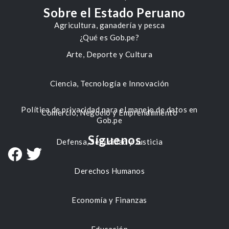
Sobre el Estado Peruano
Agricultura, ganadería y pesca
¿Qué es Gob.pe?
Arte, Deporte y Cultura
Ciencia, Tecnología e Innovación
Política de privacidad para el manejo de datos en
Comercio, Negocio y Emprendimiento
Gob.pe
Síguenos
Defensa, Seguridad y Justicia
Derechos Humanos
Economía y Finanzas