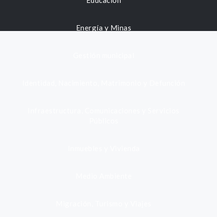
Educación
Energía y Minas
Gestión municipal
Identidad, Nacimiento, Matrimonio y Defunción
Infraestructura, Comunicaciones y Servicios
Públicos
Inmuebles y Vivienda
Medio Ambiente
Migración, Turismo y Viajes