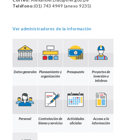
Teléfono:
(01) 743 4949 (anexo 9235)
Ver administradores de la información
Datos generales
Planeamiento y
Presupuesto
Proyectos de
organización
inversión e
Infobras
Personal
Contratación de
Actividades
Acceso a la
bienes y servicios
oficiales
información