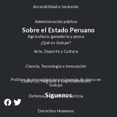
Accesibilidad e Inclusión
Administración pública
Sobre el Estado Peruano
Agricultura, ganadería y pesca
¿Qué es Gob.pe?
Arte, Deporte y Cultura
Ciencia, Tecnología e Innovación
Política de privacidad para el manejo de datos en
Comercio, Negocio y Emprendimiento
Gob.pe
Síguenos
Defensa, Seguridad y Justicia
Derechos Humanos