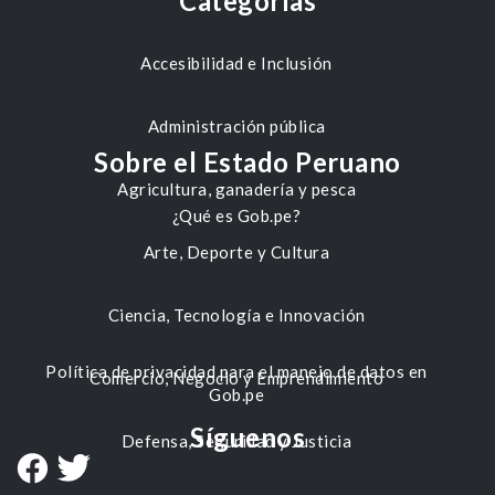
Categorías
Accesibilidad e Inclusión
Administración pública
Sobre el Estado Peruano
Agricultura, ganadería y pesca
¿Qué es Gob.pe?
Arte, Deporte y Cultura
Ciencia, Tecnología e Innovación
Política de privacidad para el manejo de datos en
Comercio, Negocio y Emprendimiento
Gob.pe
Síguenos
Defensa, Seguridad y Justicia