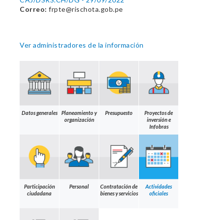
Correo:
frpte@rischota.gob.pe
Ver administradores de la información
Datos generales
Planeamiento y
Presupuesto
Proyectos de
organización
inversión e
Infobras
Participación
Personal
Contratación de
Actividades
ciudadana
bienes y servicios
oficiales