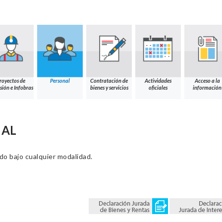
royectos de
Personal
Contratación de
Actividades
Acceso a la
sión e Infobras
bienes y servicios
oficiales
información
NAL
ado bajo cualquier modalidad.