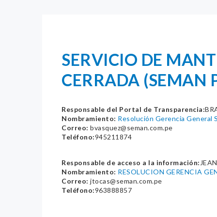
SERVICIO DE MAN
CERRADA (SEMAN P
Responsable del Portal de Transparencia:
BR
Nombramiento:
Resolución Gerencia Genera
Correo:
bvasquez@seman.com.pe
Teléfono:
945211874
Responsable de acceso a la información:
JEA
Nombramiento:
RESOLUCION GERENCIA GENE
Correo:
jtocas@seman.com.pe
Teléfono:
963888857