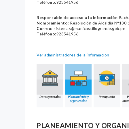
Teléfono:
923541956
Responsable de acceso a la información:
Bach.
Nombramiento:
Resolución de Alcaldía N°13
Correo:
sistemas@municastillogrande.gob.pe
Teléfono:
923541956
Ver administradores de la información
Datos generales
Planeamiento y
Presupuesto
P
organización
inver
PLANEAMIENTO Y ORGAN