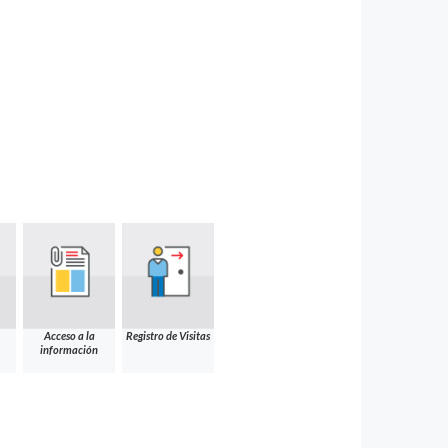
Acceso a la
Registro de Visitas
información