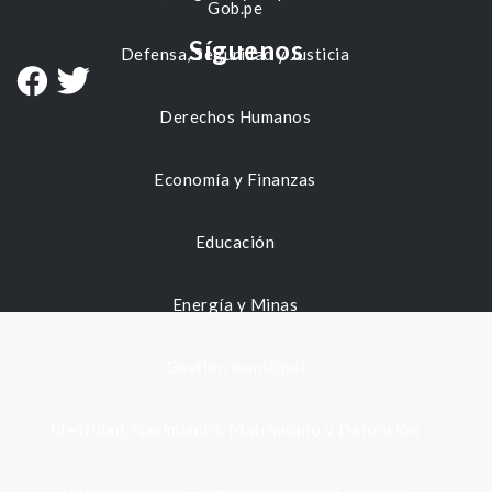
Gob.pe
Síguenos
Defensa, Seguridad y Justicia
Derechos Humanos
Economía y Finanzas
Educación
Energía y Minas
Gestión municipal
Identidad, Nacimiento, Matrimonio y Defunción