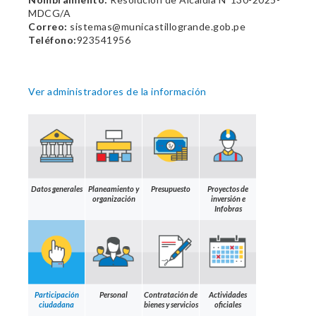
MDCG/A
Correo:
sistemas@municastillogrande.gob.pe
Teléfono:
923541956
Ver administradores de la información
Datos generales
Planeamiento y
Presupuesto
Proyectos de
organización
inversión e
Infobras
Participación
Personal
Contratación de
Actividades
ciudadana
bienes y servicios
oficiales