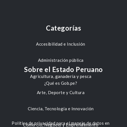
Categorías
Accesibilidad e Inclusión
Administración pública
Sobre el Estado Peruano
Agricultura, ganadería y pesca
¿Qué es Gob.pe?
Arte, Deporte y Cultura
Ciencia, Tecnología e Innovación
Política de privacidad para el manejo de datos en
Comercio, Negocio y Emprendimiento