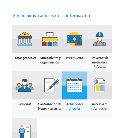
Ver administradores de la información
Datos generales
Planeamiento y
Presupuesto
Proyectos de
organización
inversión e
Infobras
Personal
Contratación de
Actividades
Acceso a la
bienes y servicios
oficiales
información