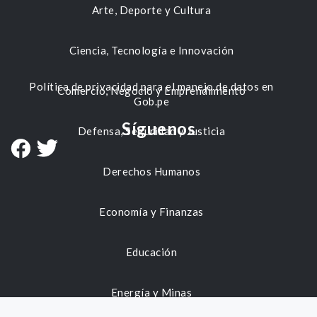
Arte, Deporte y Cultura
Ciencia, Tecnología e Innovación
Política de privacidad para el manejo de datos en
Comercio, Negocio y Emprendimiento
Gob.pe
Síguenos
Defensa, Seguridad y Justicia
Derechos Humanos
Economía y Finanzas
Educación
Energía y Minas