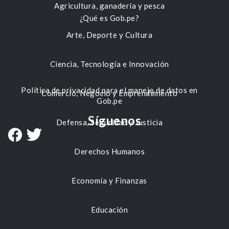
Agricultura, ganadería y pesca
¿Qué es Gob.pe?
Arte, Deporte y Cultura
Ciencia, Tecnología e Innovación
Política de privacidad para el manejo de datos en
Comercio, Negocio y Emprendimiento
Gob.pe
Síguenos
Defensa, Seguridad y Justicia
Derechos Humanos
Economía y Finanzas
Educación