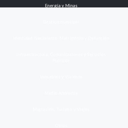
Energía y Minas
Gestión municipal
Identidad, Nacimiento, Matrimonio y Defunción
Infraestructura, Comunicaciones y Servicios
Públicos
Inmuebles y Vivienda
Medio Ambiente
Migración, Turismo y Viajes
Otros