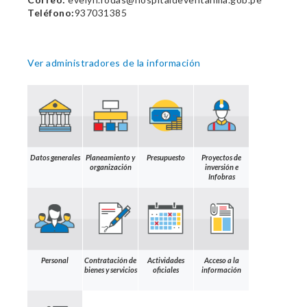
Teléfono:
937031385
Ver administradores de la información
Datos generales
Planeamiento y
Presupuesto
Proyectos de
organización
inversión e
Infobras
Personal
Contratación de
Actividades
Acceso a la
bienes y servicios
oficiales
información