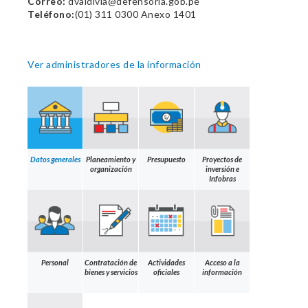
Correo:
dvaldivia@defensoria.gob.pe
Teléfono:
(01) 311 0300 Anexo 1401
Ver administradores de la información
Datos generales
Planeamiento y
Presupuesto
Proyectos de
organización
inversión e
Infobras
Personal
Contratación de
Actividades
Acceso a la
bienes y servicios
oficiales
información