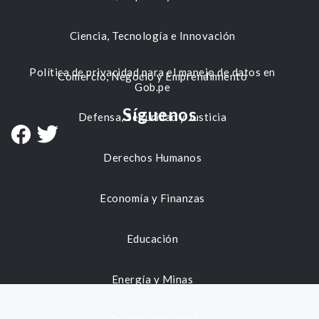
Ciencia, Tecnología e Innovación
Política de privacidad para el manejo de datos en
Comercio, Negocio y Emprendimiento
Gob.pe
Síguenos
Defensa, Seguridad y Justicia
Derechos Humanos
Economía y Finanzas
Educación
Energía y Minas