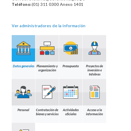
Teléfono:
(01) 311 0300 Anexo 1401
Ver administradores de la información
Datos generales
Planeamiento y
Presupuesto
Proyectos de
organización
inversión e
Infobras
Personal
Contratación de
Actividades
Acceso a la
bienes y servicios
oficiales
información