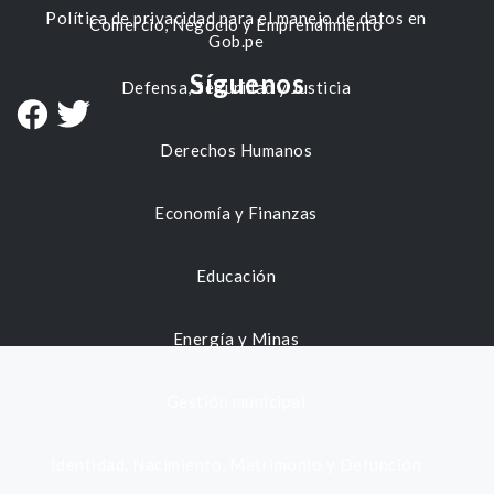
Política de privacidad para el manejo de datos en
Comercio, Negocio y Emprendimiento
Gob.pe
Síguenos
Defensa, Seguridad y Justicia
Derechos Humanos
Economía y Finanzas
Educación
Energía y Minas
Gestión municipal
Identidad, Nacimiento, Matrimonio y Defunción