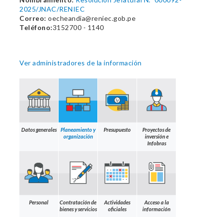
2025/JNAC/RENIEC
Correo:
oecheandia@reniec.gob.pe
Teléfono:
3152700 - 1140
Ver administradores de la información
Datos generales
Planeamiento y
Presupuesto
Proyectos de
organización
inversión e
Infobras
Personal
Contratación de
Actividades
Acceso a la
bienes y servicios
oficiales
información