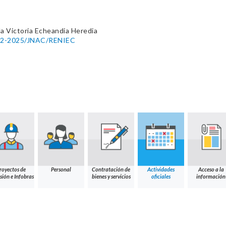
a Victoria Echeandia Heredia
0092-2025/JNAC/RENIEC
royectos de
Personal
Contratación de
Actividades
Acceso a la
sión e Infobras
bienes y servicios
oficiales
información