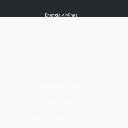
Energía y Minas
Gestión municipal
Identidad, Nacimiento, Matrimonio y Defunción
Infraestructura, Comunicaciones y Servicios
Públicos
Inmuebles y Vivienda
Medio Ambiente
Migración, Turismo y Viajes