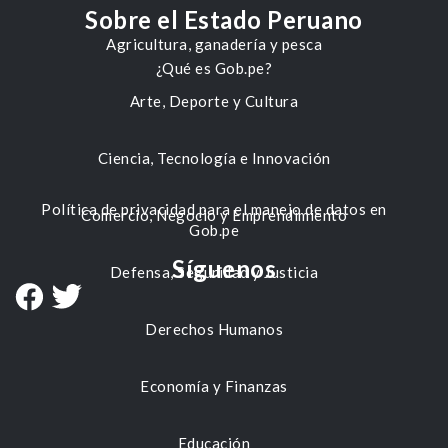
Sobre el Estado Peruano
Agricultura, ganadería y pesca
¿Qué es Gob.pe?
Arte, Deporte y Cultura
Ciencia, Tecnología e Innovación
Política de privacidad para el manejo de datos en
Comercio, Negocio y Emprendimiento
Gob.pe
Síguenos
Defensa, Seguridad y Justicia
Derechos Humanos
Economía y Finanzas
Educación