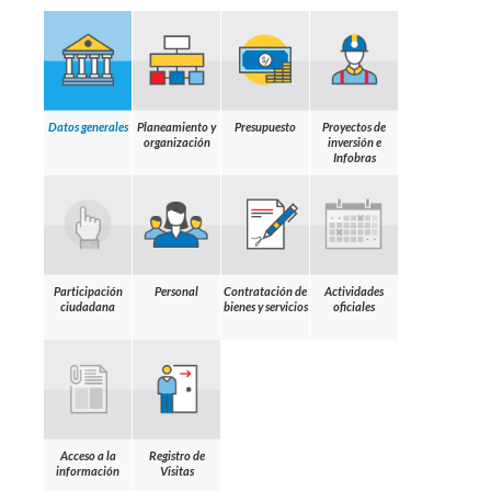
Datos generales
Planeamiento y
Presupuesto
Proyectos de
organización
inversión e
Infobras
Participación
Personal
Contratación de
Actividades
ciudadana
bienes y servicios
oficiales
Acceso a la
Registro de
información
Visitas