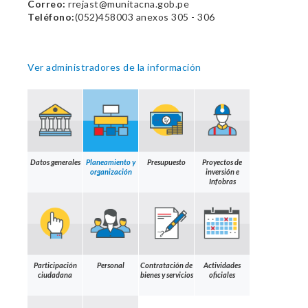
Correo:
rrejast@munitacna.gob.pe
Teléfono:
(052)458003 anexos 305 - 306
Ver administradores de la información
Datos generales
Planeamiento y
Presupuesto
Proyectos de
organización
inversión e
Infobras
Participación
Personal
Contratación de
Actividades
ciudadana
bienes y servicios
oficiales