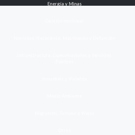
Energía y Minas
Gestión municipal
Identidad, Nacimiento, Matrimonio y Defunción
Infraestructura, Comunicaciones y Servicios
Públicos
Inmuebles y Vivienda
Medio Ambiente
Migración, Turismo y Viajes
Otros