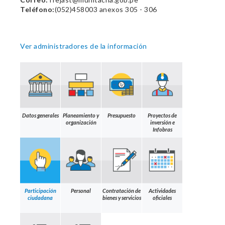
Teléfono:
(052)458003 anexos 305 - 306
Ver administradores de la información
Datos generales
Planeamiento y
Presupuesto
Proyectos de
organización
inversión e
Infobras
Participación
Personal
Contratación de
Actividades
ciudadana
bienes y servicios
oficiales