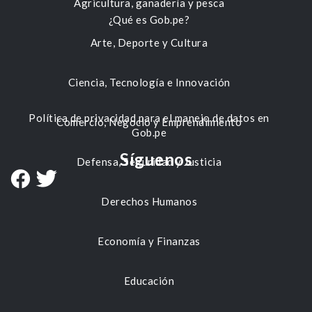
Agricultura, ganadería y pesca
¿Qué es Gob.pe?
Arte, Deporte y Cultura
Ciencia, Tecnología e Innovación
Política de privacidad para el manejo de datos en
Comercio, Negocio y Emprendimiento
Gob.pe
Síguenos
Defensa, Seguridad y Justicia
Derechos Humanos
Economía y Finanzas
Educación