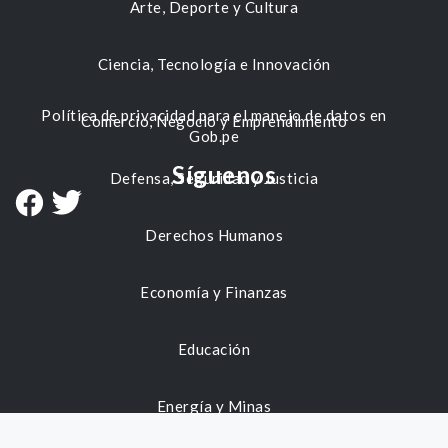
Arte, Deporte y Cultura
Ciencia, Tecnología e Innovación
Política de privacidad para el manejo de datos en
Comercio, Negocio y Emprendimiento
Gob.pe
Síguenos
Defensa, Seguridad y Justicia
Derechos Humanos
Economía y Finanzas
Educación
Energía y Minas