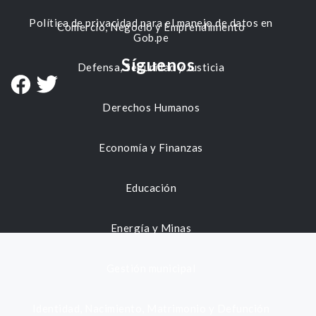
Política de privacidad para el manejo de datos en
Comercio, Negocio y Emprendimiento
Gob.pe
Síguenos
Defensa, Seguridad y Justicia
Derechos Humanos
Economía y Finanzas
Educación
Energía y Minas
Gestión municipal
Identidad, Nacimiento, Matrimonio y Defunción