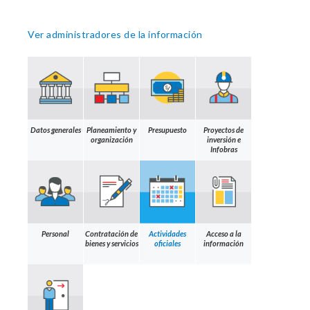
Ver administradores de la información
Datos generales
Planeamiento y
Presupuesto
Proyectos de
organización
inversión e
Infobras
Personal
Contratación de
Actividades
Acceso a la
bienes y servicios
oficiales
información