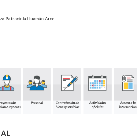
tza Patrocinia Huamán Arce
royectos de
Personal
Contratación de
Actividades
Acceso a la
sión e Infobras
bienes y servicios
oficiales
información
NAL