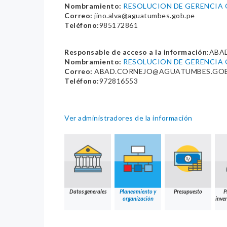
Nombramiento:
RESOLUCION DE GERENCIA 
Correo:
jino.alva@aguatumbes.gob.pe
Teléfono:
985172861
Responsable de acceso a la información:
ABA
Nombramiento:
RESOLUCION DE GERENCIA 
Correo:
ABAD.CORNEJO@AGUATUMBES.GOB
Teléfono:
972816553
Ver administradores de la información
Datos generales
Planeamiento y
Presupuesto
P
organización
inver