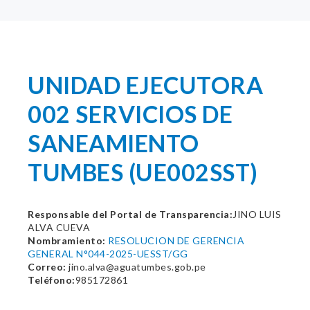
UNIDAD EJECUTORA
002 SERVICIOS DE
SANEAMIENTO
TUMBES (UE002SST)
Responsable del Portal de Transparencia:
JINO LUIS
ALVA CUEVA
Nombramiento:
RESOLUCION DE GERENCIA
GENERAL N°044-2025-UESST/GG
Correo:
jino.alva@aguatumbes.gob.pe
Teléfono:
985172861