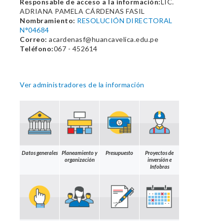
Responsable de acceso a la información:
LIC.
ADRIANA PAMELA CÁRDENAS FASIL
Nombramiento:
RESOLUCIÓN DIRECTORAL
N°04684
Correo:
acardenasf@huancavelica.edu.pe
Teléfono:
067 - 452614
Ver administradores de la información
Datos generales
Planeamiento y
Presupuesto
Proyectos de
organización
inversión e
Infobras