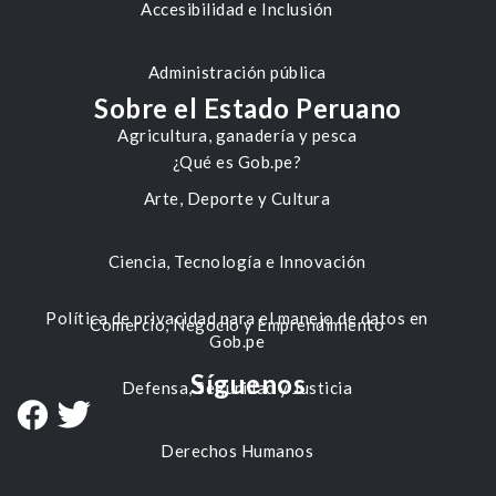
Accesibilidad e Inclusión
Administración pública
Sobre el Estado Peruano
Agricultura, ganadería y pesca
¿Qué es Gob.pe?
Arte, Deporte y Cultura
Ciencia, Tecnología e Innovación
Política de privacidad para el manejo de datos en
Comercio, Negocio y Emprendimiento
Gob.pe
Síguenos
Defensa, Seguridad y Justicia
Derechos Humanos