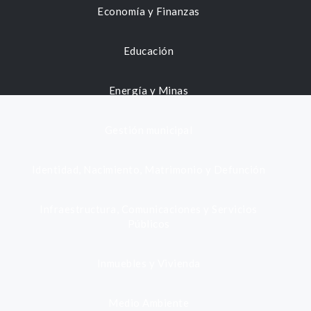
Economía y Finanzas
Educación
Energía y Minas
Gestión municipal
Identidad, Nacimiento, Matrimonio y Defunción
Infraestructura, Comunicaciones y Servicios
Públicos
Inmuebles y Vivienda
Medio Ambiente