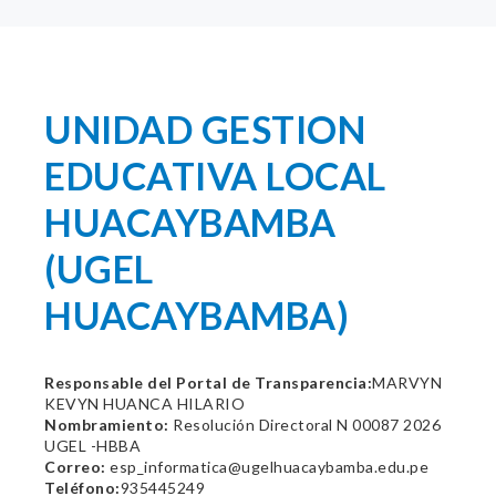
UNIDAD GESTION
EDUCATIVA LOCAL
HUACAYBAMBA
(UGEL
HUACAYBAMBA)
Responsable del Portal de Transparencia:
MARVYN
KEVYN HUANCA HILARIO
Nombramiento:
Resolución Directoral N 00087 2026
UGEL -HBBA
Correo:
esp_informatica@ugelhuacaybamba.edu.pe
Teléfono:
935445249