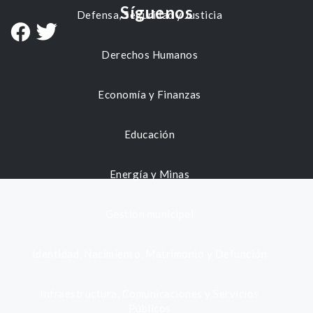
Síguenos
Defensa, Seguridad y Justicia
Derechos Humanos
Economía y Finanzas
Educación
Energía y Minas
Gestión municipal
Identidad, Nacimiento, Matrimonio y Defunción
Infraestructura, Comunicaciones y Servicios
Públicos