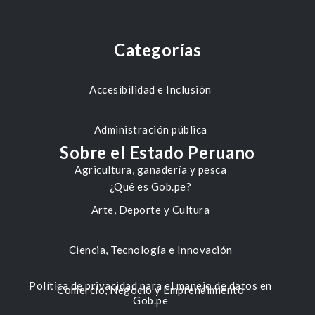
Categorías
Accesibilidad e Inclusión
Administración pública
Sobre el Estado Peruano
Agricultura, ganadería y pesca
¿Qué es Gob.pe?
Arte, Deporte y Cultura
Ciencia, Tecnología e Innovación
Política de privacidad para el manejo de datos en
Comercio, Negocio y Emprendimiento
Gob.pe