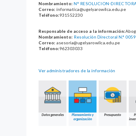
Nombramiento:
N° RESOLUCION-DIRECTORA
Correo:
informatica@ugelyarowilca.edu.pe
Teléfono:
931552230
Responsable de acceso a la información:
Abog
Nombramiento:
Resolución Directoral N.° 
Correo:
asesoria@ugelyarowilca.edu.pe
Teléfono:
962303033
Ver administradores de la información
Datos generales
Planeamiento y
Presupuesto
P
organización
inver