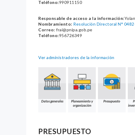
Teléfono:
990911150
Responsable de acceso a la información:
Yolan
Nombramiento:
Resolución Directoral N° 0
Correo:
frai@pnipa.gob.pe
Teléfono:
956726349
Ver administradores de la información
Datos generales
Planeamiento y
Presupuesto
P
organización
inver
PRESUPUESTO