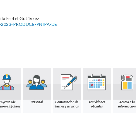
da Fretel Gutiérrez
482-2023-PRODUCE-PNIPA-DE
royectos de
Personal
Contratación de
Actividades
Acceso a la
sión e Infobras
bienes y servicios
oficiales
información