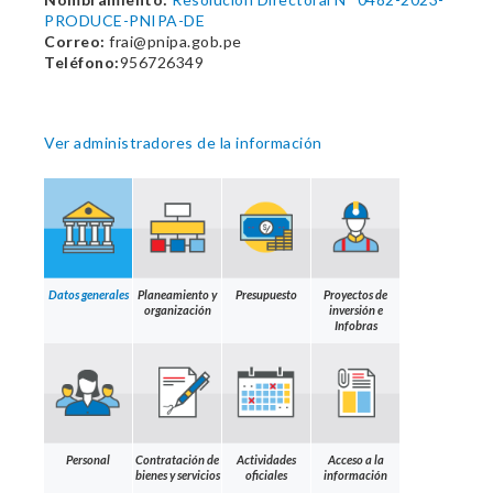
PRODUCE-PNIPA-DE
Correo:
frai@pnipa.gob.pe
Teléfono:
956726349
Ver administradores de la información
Datos generales
Planeamiento y
Presupuesto
Proyectos de
organización
inversión e
Infobras
Personal
Contratación de
Actividades
Acceso a la
bienes y servicios
oficiales
información