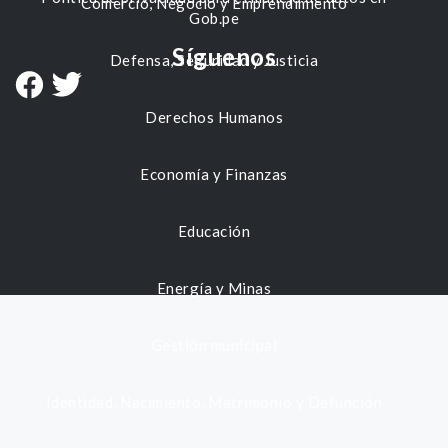
Comercio, Negocio y Emprendimiento
Gob.pe
Síguenos
Defensa, Seguridad y Justicia
Derechos Humanos
Economía y Finanzas
Educación
Energía y Minas
Gestión municipal
Identidad, Nacimiento, Matrimonio y Defunción