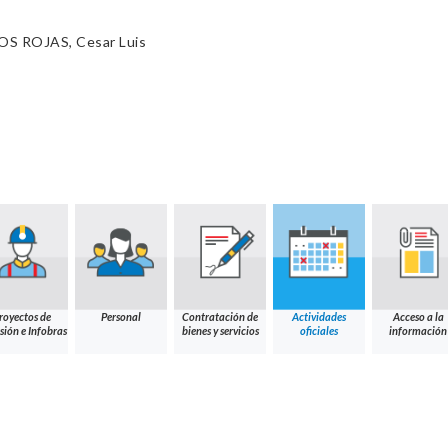
S ROJAS, Cesar Luis
royectos de
Personal
Contratación de
Actividades
Acceso a la
sión e Infobras
bienes y servicios
oficiales
información