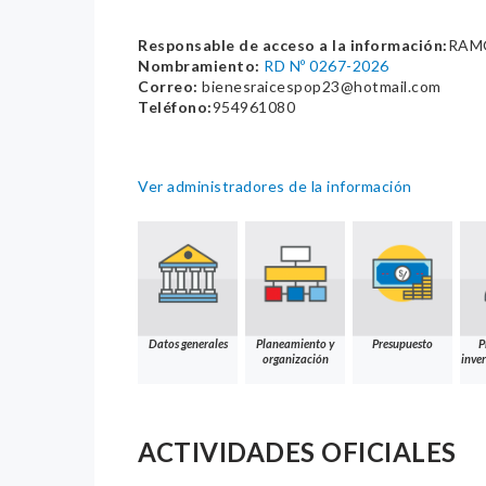
Responsable de acceso a la información:
RAMO
Nombramiento:
RD Nº 0267-2026
Correo:
bienesraicespop23@hotmail.com
Teléfono:
954961080
Ver administradores de la información
Datos generales
Planeamiento y
Presupuesto
P
organización
inver
ACTIVIDADES OFICIALES