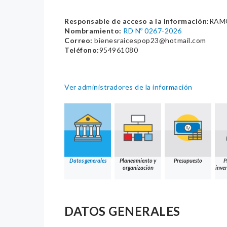
Responsable de acceso a la información:
RAMO
Nombramiento:
RD Nº 0267-2026
Correo:
bienesraicespop23@hotmail.com
Teléfono:
954961080
Ver administradores de la información
Datos generales
Planeamiento y
Presupuesto
P
organización
inver
DATOS GENERALES