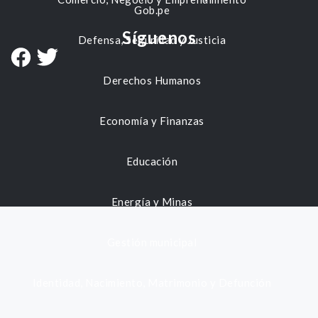
Gob.pe
Síguenos
Defensa, Seguridad y Justicia
Derechos Humanos
Economía y Finanzas
Educación
Energía y Minas
Gestión municipal
Identidad, Nacimiento, Matrimonio y Defunción