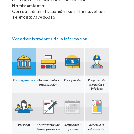
Nombramiento:
Correo:
administracion@hospitaltacna.gob.pe
Teléfono:
937486315
Ver administradores de la información
Datos generales
Planeamiento y
Presupuesto
Proyectos de
organización
inversión e
Infobras
Personal
Contratación de
Actividades
Acceso a la
bienes y servicios
oficiales
información