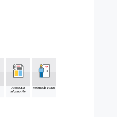
Acceso a la
Registro de Visitas
información