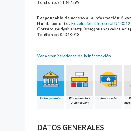
Teléfono:
941842599
Responsable de acceso a la información:
Alvar
Nombramiento:
Resolucion Directoral N° 001
Correo:
geidyalvarezquispe@huancavelica.edu.
Teléfono:
982048043
Ver administradores de la información
Datos generales
Planeamiento y
Presupuesto
P
organización
inver
DATOS GENERALES