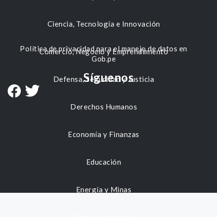
Ciencia, Tecnología e Innovación
Política de privacidad para el manejo de datos en
Comercio, Negocio y Emprendimiento
Gob.pe
Síguenos
Defensa, Seguridad y Justicia
Derechos Humanos
Economía y Finanzas
Educación
Energía y Minas