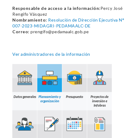
Responsable de acceso a la información:
Percy José
Rengifo Vásquez
Nombramiento:
Resolución de Dirección Ejecutiva N°
007-2023-MIDAGRI-PEDAMAALC-DE
Correo:
prengifo@pedamaalc.gob.pe
Ver administradores de la información
Datos generales
Planeamiento y
Presupuesto
Proyectos de
organización
inversión e
Infobras