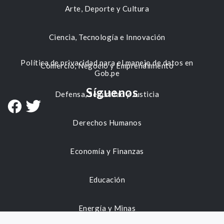
Arte, Deporte y Cultura
Ciencia, Tecnología e Innovación
Política de privacidad para el manejo de datos en
Comercio, Negocio y Emprendimiento
Gob.pe
Síguenos
Defensa, Seguridad y Justicia
Derechos Humanos
Economía y Finanzas
Educación
Energía y Minas