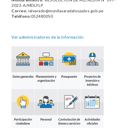
2023-A/MDLYLP
Correo:
ialvarado@munilayaradalospalos.gob.pe
Teléfono:
052480050
Ver administradores de la información
Datos generales
Planeamiento y
Presupuesto
Proyectos de
organización
inversión e
Infobras
Participación
Personal
Contratación de
Actividades
ciudadana
bienes y servicios
oficiales