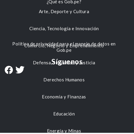
¿Qué es Gob.pe?
Arte, Deporte y Cultura
Ciencia, Tecnología e Innovación
Política de privacidad para el manejo de datos en
Comercio, Negocio y Emprendimiento
Gob.pe
Síguenos
Defensa, Seguridad y Justicia
Derechos Humanos
Economía y Finanzas
Educación
Energía y Minas