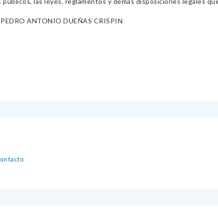
s públicos, las leyes, reglamentos y demás disposiciones legales qu
 PEDRO ANTONIO DUEÑAS CRISPIN
contacto