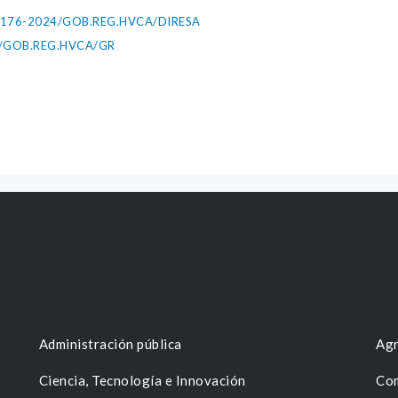
0176-2024/GOB.REG.HVCA/DIRESA
016/GOB.REG.HVCA/GR
Administración pública
Agr
Ciencia, Tecnología e Innovación
Com