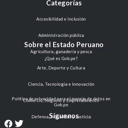
Categorías
Accesibilidad e Inclusión
Administración pública
Sobre el Estado Peruano
Agricultura, ganadería y pesca
¿Qué es Gob.pe?
Arte, Deporte y Cultura
Ciencia, Tecnología e Innovación
Política de privacidad para el manejo de datos en
Comercio, Negocio y Emprendimiento
Gob.pe
Síguenos
Defensa, Seguridad y Justicia