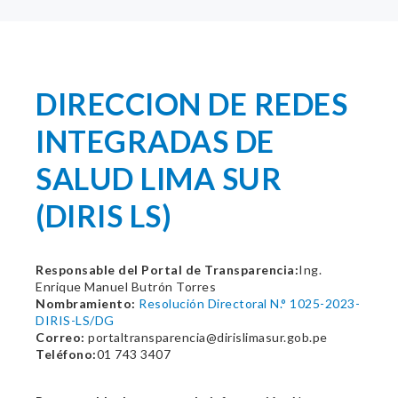
DIRECCION DE REDES
INTEGRADAS DE
SALUD LIMA SUR
(DIRIS LS)
Responsable del Portal de Transparencia:
Ing.
Enrique Manuel Butrón Torres
Nombramiento:
Resolución Directoral N.° 1025-2023-
DIRIS-LS/DG
Correo:
portaltransparencia@dirislimasur.gob.pe
Teléfono:
01 743 3407