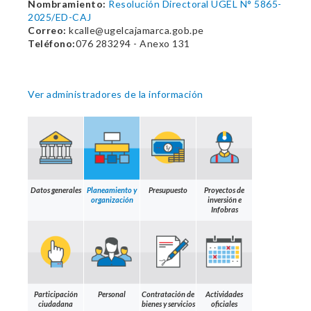
Nombramiento:
Resolución Directoral UGEL N° 5865-
2025/ED-CAJ
Correo:
kcalle@ugelcajamarca.gob.pe
Teléfono:
076 283294 - Anexo 131
Ver administradores de la información
Datos generales
Planeamiento y
Presupuesto
Proyectos de
organización
inversión e
Infobras
Participación
Personal
Contratación de
Actividades
ciudadana
bienes y servicios
oficiales