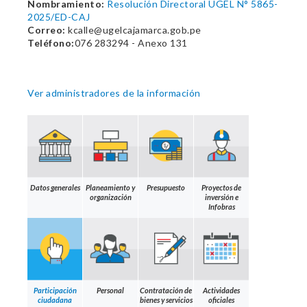
Nombramiento:
Resolución Directoral UGEL N° 5865-
2025/ED-CAJ
Correo:
kcalle@ugelcajamarca.gob.pe
Teléfono:
076 283294 - Anexo 131
Ver administradores de la información
Datos generales
Planeamiento y
Presupuesto
Proyectos de
organización
inversión e
Infobras
Participación
Personal
Contratación de
Actividades
ciudadana
bienes y servicios
oficiales