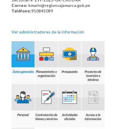
Correo:
kmarin@regioncajamarca.gob.pe
Teléfono:
950845089
Ver administradores de la información
Datos generales
Planeamiento y
Presupuesto
Proyectos de
organización
inversión e
Infobras
Personal
Contratación de
Actividades
Acceso a la
bienes y servicios
oficiales
información