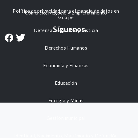
Política de privacidad para el manejo de datos en
Comercio, Negocio y Emprendimiento
Gob.pe
Síguenos
Defensa, Seguridad y Justicia
Derechos Humanos
Economía y Finanzas
Educación
Energía y Minas
Gestión municipal
Identidad, Nacimiento, Matrimonio y Defunción