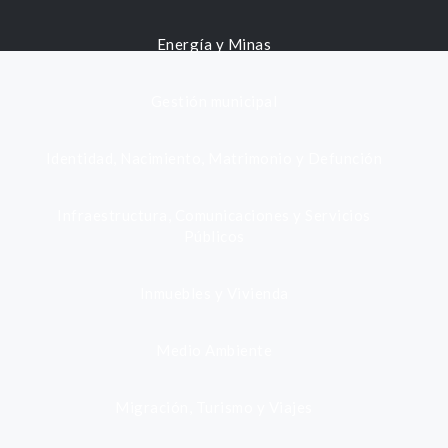
Energía y Minas
Gestión municipal
Identidad, Nacimiento, Matrimonio y Defunción
Infraestructura, Comunicaciones y Servicios
Públicos
Inmuebles y Vivienda
Medio Ambiente
Migración, Turismo y Viajes