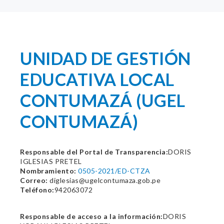
UNIDAD DE GESTIÓN
EDUCATIVA LOCAL
CONTUMAZÁ (UGEL
CONTUMAZÁ)
Responsable del Portal de Transparencia:
DORIS
IGLESIAS PRETEL
Nombramiento:
0505-2021/ED-CTZA
Correo:
diglesias@ugelcontumaza.gob.pe
Teléfono:
942063072
Responsable de acceso a la información:
DORIS