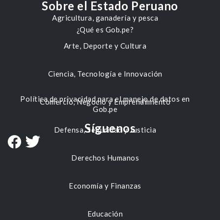
Sobre el Estado Peruano
Agricultura, ganadería y pesca
¿Qué es Gob.pe?
Arte, Deporte y Cultura
Ciencia, Tecnología e Innovación
Política de privacidad para el manejo de datos en
Comercio, Negocio y Emprendimiento
Gob.pe
Síguenos
Defensa, Seguridad y Justicia
Derechos Humanos
Economía y Finanzas
Educación