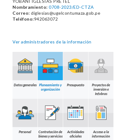
YOBANI IGLESIAS PRETEL
Nombramiento:
0708-2023/ED-CTZA
Correo:
diglesias@ugelcontumaza.gob.pe
Teléfono:
942063072
Ver administradores de la información
Datos generales
Planeamiento y
Presupuesto
Proyectos de
organización
inversión e
Infobras
Personal
Contratación de
Actividades
Acceso a la
bienes y servicios
oficiales
información