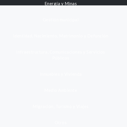
Energía y Minas
Gestión municipal
Identidad, Nacimiento, Matrimonio y Defunción
Infraestructura, Comunicaciones y Servicios
Públicos
Inmuebles y Vivienda
Medio Ambiente
Migración, Turismo y Viajes
Otros