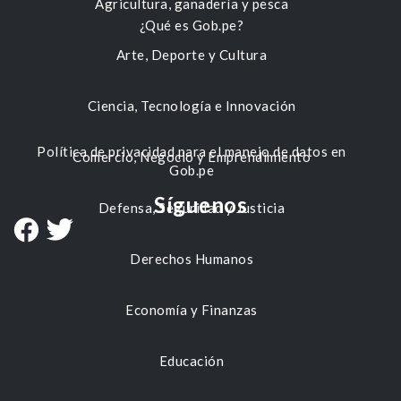
Agricultura, ganadería y pesca
¿Qué es Gob.pe?
Arte, Deporte y Cultura
Ciencia, Tecnología e Innovación
Política de privacidad para el manejo de datos en
Comercio, Negocio y Emprendimiento
Gob.pe
Síguenos
Defensa, Seguridad y Justicia
Derechos Humanos
Economía y Finanzas
Educación