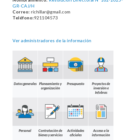
GR-CAJ/H
Correo:
richillar@gmail.com
Teléfono:
921104573
Ver administradores de la información
Datos generales
Planeamiento y
Presupuesto
Proyectos de
organización
inversión e
Infobras
Personal
Contratación de
Actividades
Acceso a la
bienes y servicios
oficiales
información