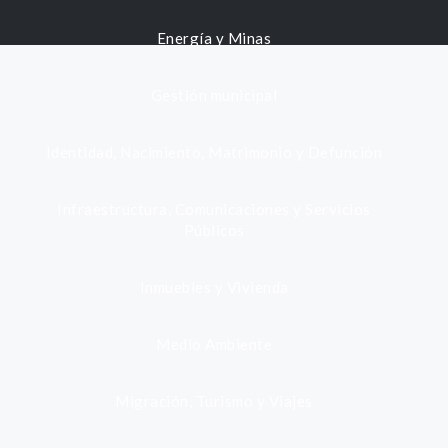
Energía y Minas
Gestión municipal
Identidad, Nacimiento, Matrimonio y Defunción
Infraestructura, Comunicaciones y Servicios
Públicos
Inmuebles y Vivienda
Medio Ambiente
Migración, Turismo y Viajes