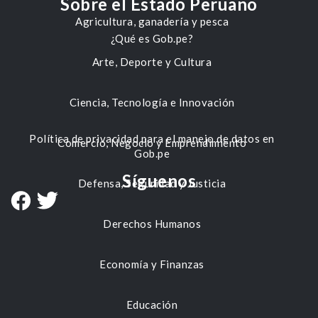
Sobre el Estado Peruano
Agricultura, ganadería y pesca
¿Qué es Gob.pe?
Arte, Deporte y Cultura
Ciencia, Tecnología e Innovación
Política de privacidad para el manejo de datos en
Comercio, Negocio y Emprendimiento
Gob.pe
Síguenos
Defensa, Seguridad y Justicia
Derechos Humanos
Economía y Finanzas
Educación