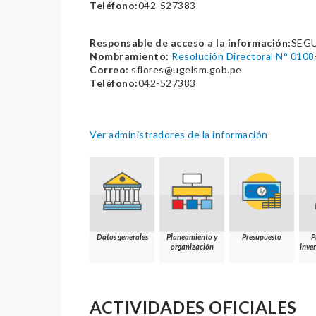
Teléfono:
042-527383
Responsable de acceso a la información:
SEG
Nombramiento:
Resolución Directoral N° 
Correo:
sflores@ugelsm.gob.pe
Teléfono:
042-527383
Ver administradores de la información
Datos generales
Planeamiento y
Presupuesto
P
organización
inver
ACTIVIDADES OFICIALES