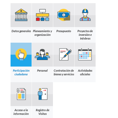
Datos generales
Planeamiento y
Presupuesto
Proyectos de
organización
inversión e
Infobras
Participación
Personal
Contratación de
Actividades
ciudadana
bienes y servicios
oficiales
Acceso a la
Registro de
información
Visitas